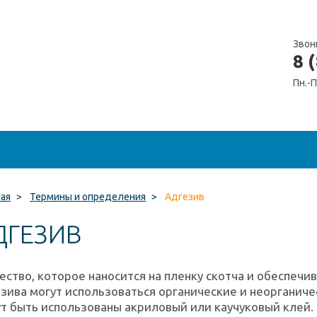
Звон
8 
Пн.-П
ная
>
Термины и определения
>
Адгезив
ДГЕЗИВ
ство, которое наносится на пленку скотча и обеспечив
зива могут использоваться органические и неорганиче
т быть использованы акриловый или каучуковый клей.