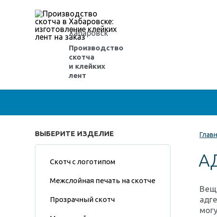
Хабаровск
Производство
скотча
и клейких
лент
ВЫБЕРИТЕ ИЗДЕЛИЕ
Глав
А
Скотч с логотипом
Межслойная печать на скотче
Веще
адге
Прозрачный скотч
могу