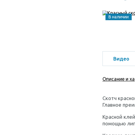
В наличии
Видео
Описание и х
Скотч красно
Главное преи
Красной кле
помощью липк