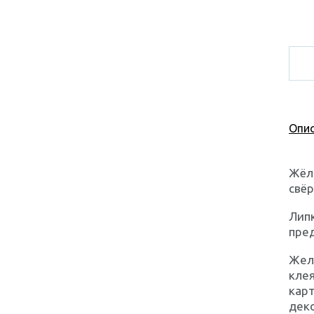
Опис
Жёлт
свёр
Липк
пред
Желт
клея
карт
деко