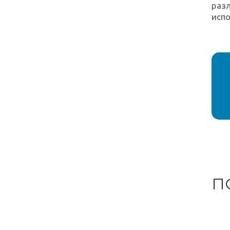
разл
испо
П