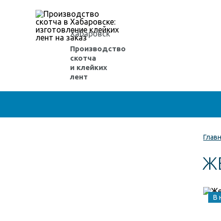
Хабаровск
Производство
скотча
и клейких
лент
Глав
Ж
В 