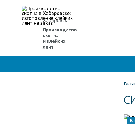
Хабаровск
Производство
скотча
и клейких
лент
Глав
С
В 