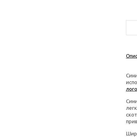
Опис
Сини
испо
лог
Сини
легк
скот
при
Шири