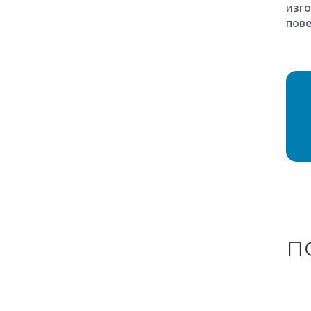
изго
пове
П