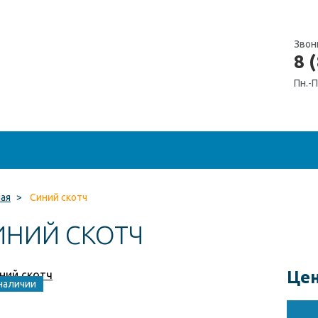
Звон
8 
Пн.-П
ная
>
Синий скотч
ИНИЙ СКОТЧ
Цен
наличии